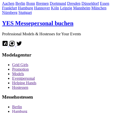
Aachen
Berlin
Bonn
Bremen
Dortmund
Dresden
Düsseldorf
Essen
Frankfurt
Hamburg
Hannover
Köln
Leipzig
Mannheim
München
Nürnberg
Stuttgart
YES
Messepersonal buchen
Professional Models & Hostesses for Your Events
Modelagentur
Grid Girls
Promotion
Models
Eventpersonal
Helping Hands
Hostessen
Messehostessen
Berlin
Hamburg