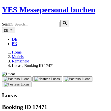
YES
Messepersonal buchen
Search
DE
DE
EN
Home
Models
Remscheid
Lucas , Booking ID 17471
Lucas
Booking ID 17471