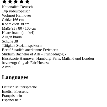
Nationalität
Deutsch
Typ
südeuropäisch
Wohnort
Hannover
Größe
166 cm
Konfektion
38 cm
Maße
93 / 80 / 100 cm
Haare
braun (dunkel)
Augen
braun
Schuhe
38
Tätigkeit
Sozialinspektorin
Beruf
Staatlich anerkannte Erzieherin
Studium
Bachelor of Arts - Frühpädagogik
Einsatzorte
Hannover, Hamburg, Paris, Mailand und London
bevorzugt tätig als
Fair Hostess
Alter
0
Languages
Deutsch
Muttersprache
English
Fliessend
Français
nein
Español
nein