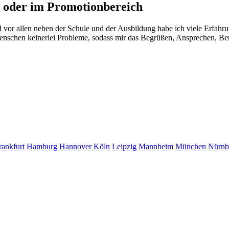
s oder im Promotionbereich
d vor allen neben der Schule und der Ausbildung habe ich viele Erfah
chen keinerlei Probleme, sodass mir das Begrüßen, Ansprechen, Beraten,
rankfurt
Hamburg
Hannover
Köln
Leipzig
Mannheim
München
Nürnb