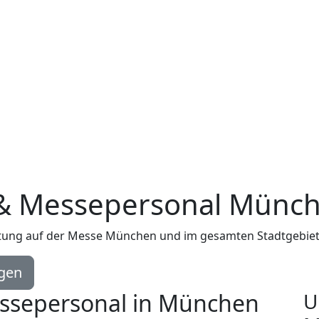
& Messepersonal Münc
altung auf der Messe München und im gesamten Stadtgebie
agen
ssepersonal in München
U