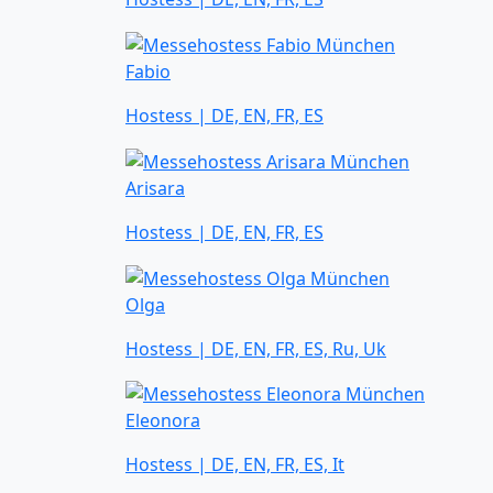
Fabio
Hostess | DE, EN, FR, ES
Arisara
Hostess | DE, EN, FR, ES
Olga
Hostess | DE, EN, FR, ES, Ru, Uk
Eleonora
Hostess | DE, EN, FR, ES, It