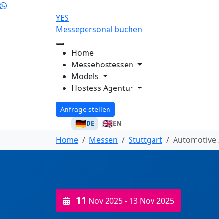
YES
Messepersonal buchen
Home
Messehostessen
Models
Hostess Agentur
Anfrage stellen
🇩🇪
🇬🇧
DE
EN
Home
Messen
Stuttgart
Automotive 
11
Nov 2025
- 13 Nov 2025