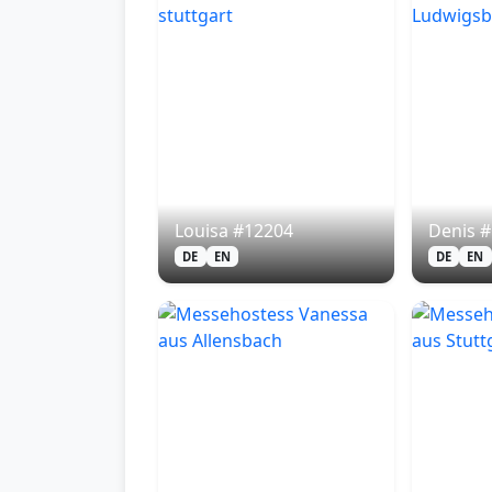
Louisa #12204
Denis 
DE
EN
DE
EN