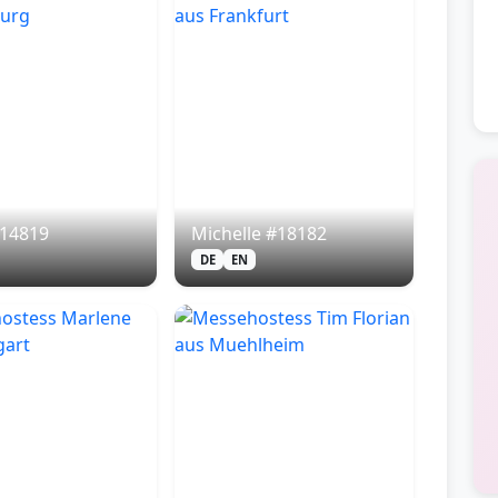
#14819
Michelle #18182
DE
EN