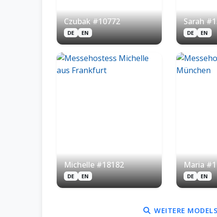
Czubak #10772
Sarah #1
DE
EN
DE
EN
Michelle #18182
Maria #1
DE
EN
DE
EN
WEITERE MODELS