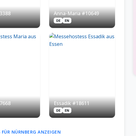
3388
Anna-Maria #10649
DE
EN
7668
Essadik #18611
DE
EN
 FÜR NÜRNBERG ANZEIGEN