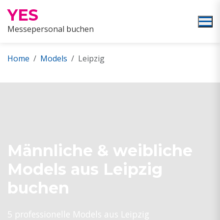
YES
Messepersonal buchen
Home
Models
Leipzig
Männliche & weibliche
Models aus Leipzig
buchen
5 professionelle Models aus Leipzig